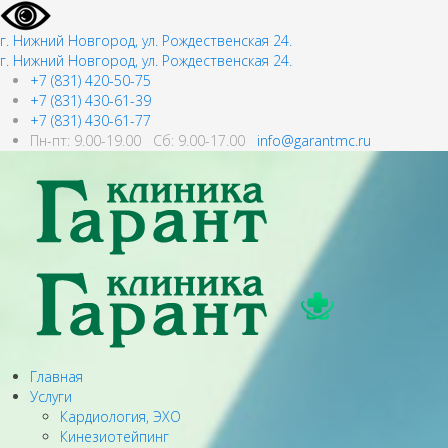
г. Нижний Новгород, ул. Рождественская 24.
г. Нижний Новгород, ул. Рождественская 24.
+7 (831) 420-50-75
+7 (831) 430-61-39
+7 (831) 430-61-77
Пн-пт: 9.00-19.00 Сб: 9.00-17.00
info@garantmc.ru
Главная
Услуги
Кардиология, ЭХО
Кинезиотейпинг