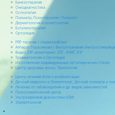
Кинезотерапия
Онкодиагностика
Остеопатия
Психиатр, Психотерапевт, Психолог
Дерматология и косметология
Ботулинотерапия
Ортопедия
PRP терапия | плазмолифтинг
Аппарат Герасимова | Внутритканевая электростимуляц
Видео ЭЭГ мониторинг, ЭЭГ, ЭНМГ, РЭГ
Травматология и Ортопедия
Изготовление индивидуальных ортопедических стелек
Центр здоровых волос. Трихология.
Центр лечения боли и реабилитации
Детский невролог и Эпилептолог, Детский психиатр и пс
Лечение от табакокурения и др. видов зависимостей
Психосоматический центр
Ультразвуковая диагностика (УЗИ)
Эпилептология