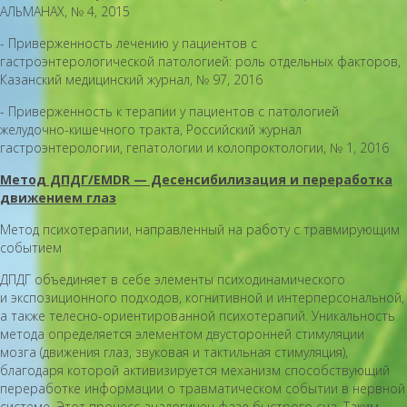
АЛЬМАНАХ, № 4, 2015
- Приверженность лечению у пациентов с
гастроэнтерологической патологией: роль отдельных факторов,
Казанский медицинский журнал, № 97, 2016
- Приверженность к терапии у пациентов с патологией
желудочно-кишечного тракта, Российский журнал
гастроэнтерологии, гепатологии и колопроктологии, № 1, 2016
Метод ДПДГ/EMDR — Десенсибилизация и переработка
движением глаз
Метод психотерапии, направленный на работу с травмирующим
событием
ДПДГ объединяет в себе элементы психодинамического
и экспозиционного подходов, когнитивной и интерперсональной,
а также телесно-ориентированной психотерапий. Уникальность
метода определяется элементом двусторонней стимуляции
мозга (движения глаз, звуковая и тактильная стимуляция),
благодаря которой активизируется механизм способствующий
переработке информации о травматическом событии в нервной
системе. Этот процесс аналогичен фазе быстрого сна. Таким