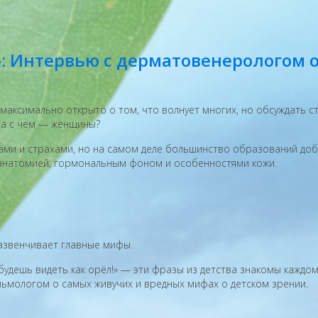
: Интервью с дерматовенерологом 
максимально открыто о том, что волнует многих, но обсуждать с
, а с чем — женщины?
фами и страхами, но на самом деле большинство образований доб
 с анатомией, гормональным фоном и особенностями кожи.
развенчивает главные мифы.
будешь видеть как орёл!» — эти фразы из детства знакомы каждом
льмологом о самых живучих и вредных мифах о детском зрении.