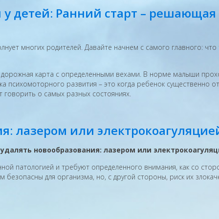
 у детей: Ранний старт – решающая
олнует многих родителей. Давайте начнем с самого главного: чт
то дорожная карта с определенными вехами. В норме малыши прох
ржка психомоторного развития – это когда ребенок существенно о
т говорить о самых разных состояниях.
я: лазером или электрокоагуляцие
е удалять новообразования: лазером или электрокоагуля
патологией и требуют определенного внимания, как со стороны
 безопасны для организма, но, с другой стороны, риск их злока