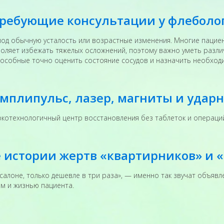
требующие консультации у флеболо
под обычную усталость или возрастные изменения. Многие пациен
зволяет избежать тяжелых осложнений, поэтому важно уметь разл
особные точно оценить состояние сосудов и назначить необход
амплипульс, лазер, магниты и удар
сокотехнологичный центр восстановления без таблеток и операци
е истории жертв «квартирников» и
в салоне, только дешевле в три раза», — именно так звучат объя
ем и жизнью пациента.