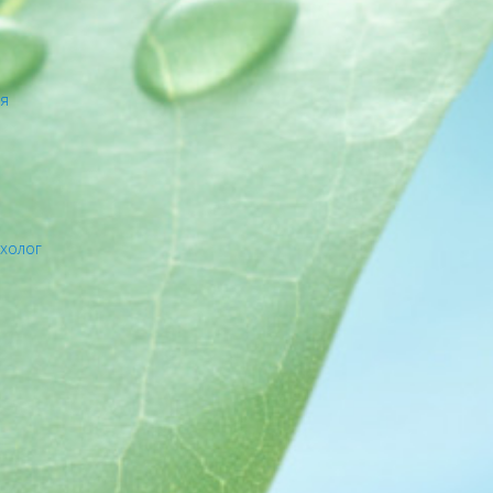
ия
ихолог