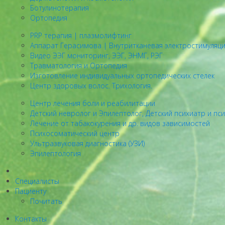
Ботулинотерапия
Ортопедия
PRP терапия | плазмолифтинг
Аппарат Герасимова | Внутритканевая электростимуляц
Видео ЭЭГ мониторинг, ЭЭГ, ЭНМГ, РЭГ
Травматология и Ортопедия
Изготовление индивидуальных ортопедических стелек
Центр здоровых волос. Трихология.
Центр лечения боли и реабилитации
Детский невролог и Эпилептолог, Детский психиатр и пс
Лечение от табакокурения и др. видов зависимостей
Психосоматический центр
Ультразвуковая диагностика (УЗИ)
Эпилептология
Специалисты
Пациенту
Почитать
Контакты