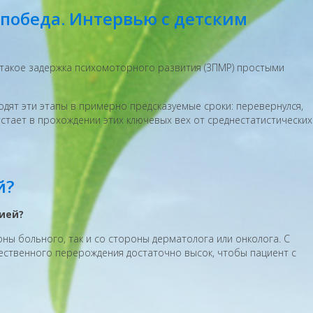
 победа. Интервью с детским
о такое задержка психомоторного развития (ЗПМР) простыми
одят эти этапы в примерно предсказуемые сроки: перевернулся,
тстает в прохождении этих ключевых вех от среднестатистических
й?
цией?
 больного, так и со стороны дерматолога или онколога. С
чественного перерождения достаточно высок, чтобы пациент с