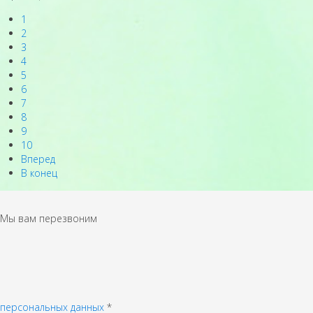
1
2
3
4
5
6
7
8
9
10
Вперед
В конец
Мы вам перезвоним
персональных данных
*