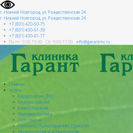
г. Нижний Новгород, ул. Рождественская 24.
г. Нижний Новгород, ул. Рождественская 24.
+7 (831) 420-50-75
+7 (831) 430-61-39
+7 (831) 430-61-77
Пн-пт: 9.00-19.00 Сб: 9.00-17.00
info@garantmc.ru
Главная
Услуги
Кардиология, ЭХО
Кинезиотейпинг
Кинезотерапия
Онкодиагностика
Остеопатия
Психиатр, Психотерапевт, Психолог
Дерматология и косметология