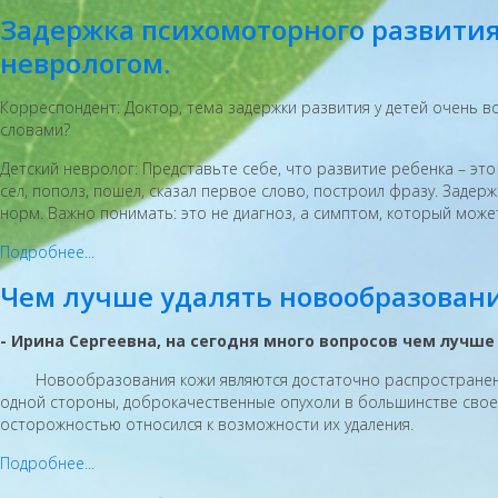
Задержка психомоторного развития
неврологом.
Корреспондент: Доктор, тема задержки развития у детей очень в
словами?
Детский невролог: Представьте себе, что развитие ребенка – э
сел, пополз, пошел, сказал первое слово, построил фразу. Заде
норм. Важно понимать: это не диагноз, а симптом, который може
Подробнее...
Чем лучше удалять новообразовани
- Ирина Сергеевна, на сегодня много вопросов чем лучш
Новообразования кожи являются достаточно распространенной 
одной стороны, доброкачественные опухоли в большинстве своем
осторожностью относился к возможности их удаления.
Подробнее...