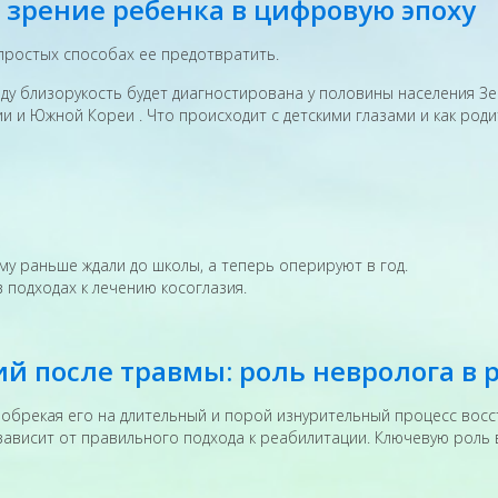
 зрение ребенка в цифровую эпоху
 простых способах ее предотвратить.
ду близорукость будет диагностирована у половины населения Зе
ии и Южной Кореи . Что происходит с детскими глазами и как ро
му раньше ждали до школы, а теперь оперируют в год.
подходах к лечению косоглазия.
й после травмы: роль невролога в
обрекая его на длительный и порой изнурительный процесс восс
зависит от правильного подхода к реабилитации. Ключевую роль 