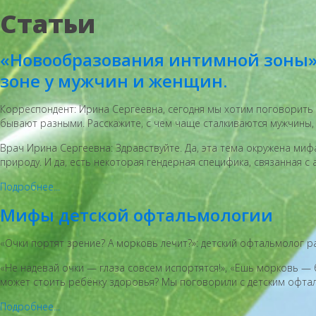
Статьи
«Новообразования интимной зоны»
зоне у мужчин и женщин.
Корреспондент: Ирина Сергеевна, сегодня мы хотим поговорить 
бывают разными. Расскажите, с чем чаще сталкиваются мужчины
Врач Ирина Сергеевна: Здравствуйте. Да, эта тема окружена ми
природу. И да, есть некоторая гендерная специфика, связанная
Подробнее...
Мифы детской офтальмологии
«Очки портят зрение? А морковь лечит?»: детский офтальмолог 
«Не надевай очки — глаза совсем испортятся!», «Ешь морковь — 
может стоить ребёнку здоровья? Мы поговорили с детским офта
Подробнее...