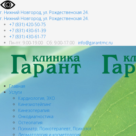
г. Нижний Новгород, ул. Рождественская 24.
г. Нижний Новгород, ул. Рождественская 24.
+7 (831) 420-50-75
+7 (831) 430-61-39
+7 (831) 430-61-77
Пн-пт: 9.00-19.00 Сб: 9.00-17.00
info@garantmc.ru
Главная
Услуги
Кардиология, ЭХО
Кинезиотейпинг
Кинезотерапия
Онкодиагностика
Остеопатия
Психиатр, Психотерапевт, Психолог
Дерматология и косметология