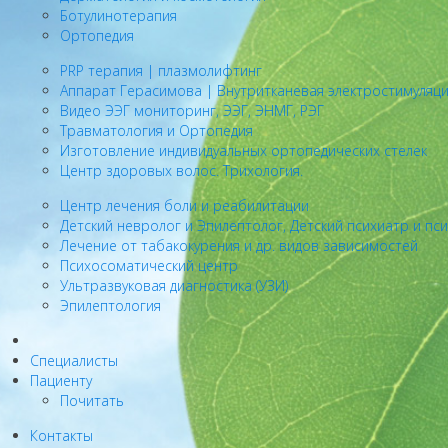
Ботулинотерапия
Ортопедия
PRP терапия | плазмолифтинг
Аппарат Герасимова | Внутритканевая электростимуляц
Видео ЭЭГ мониторинг, ЭЭГ, ЭНМГ, РЭГ
Травматология и Ортопедия
Изготовление индивидуальных ортопедических стелек
Центр здоровых волос. Трихология.
Центр лечения боли и реабилитации
Детский невролог и Эпилептолог, Детский психиатр и пс
Лечение от табакокурения и др. видов зависимостей
Психосоматический центр
Ультразвуковая диагностика (УЗИ)
Эпилептология
Специалисты
Пациенту
Почитать
Контакты