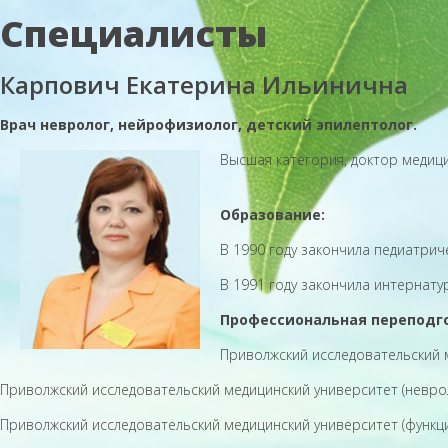
Специалисты
Карпович Екатерина Ильинична
Врач невролог, нейрофизиолог, детский эпилептолог.
Высшая категория, доктор медиц
Образование:
В 1990 году закончила педиатри
В 1991 году закончила интернат
Профессиональная переподг
Приволжский исследовательский м
Приволжский исследовательский медицинский университет (невроло
Приволжский исследовательский медицинский университет (функцио