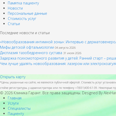
Памятка пациенту
Новости
Персональные данные
Стоимость услуг
Статьи
Последние новости и статьи
«Новообразования интимной зоны»: Интервью с дерматовенерол
Мифы детской офтальмологии
04 августа 2026
Дисплазия тазобедренного сустава
31 июля 2026
Задержка психомоторного развития у детей: Ранний старт – ре
Чем лучше удалять новообразования: лазером или электрокоагу
Открыть карту
*Цены, указанные на сайте, не являются публичной офертой. Стоимость услуг устанав
стойке регистратуры, у администратора или по телефону +7(831)430-61-39. Некоторые
© 2026 Клиника Гарант. Все права защищены. Designed By AlexH
Главная
Услуги
Специалисты
Пациенту