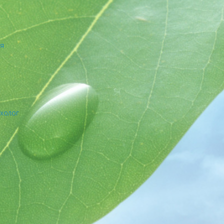
ия
ихолог