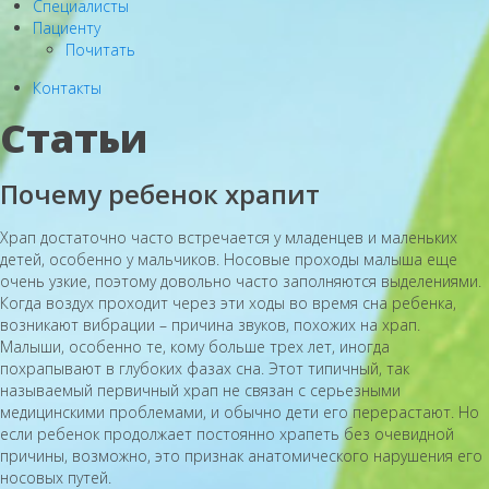
Специалисты
Пациенту
Почитать
Контакты
Статьи
Почему ребенок храпит
Храп достаточно часто встречается у младенцев и маленьких
детей, особенно у мальчиков. Носовые проходы малыша еще
очень узкие, поэтому довольно часто заполняются выделениями.
Когда воздух проходит через эти ходы во время сна ребенка,
возникают вибрации – причина звуков, похожих на храп.
Малыши, особенно те, кому больше трех лет, иногда
похрапывают в глубоких фазах сна. Этот типичный, так
называемый первичный храп не связан с серьезными
медицинскими проблемами, и обычно дети его перерастают. Но
если ребенок продолжает постоянно храпеть без очевидной
причины, возможно, это признак анатомического нарушения его
носовых путей.