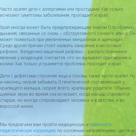
Часто храпят дети с аллергиями или простудами. Как только
исчезают симптомы заболевания, пропадает и храп.
Храп иногда может быть предупреждающим знаком 0 проблемах
дыхания, связанных со сном, – обструктивного сонного апноэ. Он
может появиться при увеличенных миндалинах и аденоидах.
Среди других причин стоит назвать ожирение и кислотный
рефлюкс. Желудочно-кишечный рефлюкс – распространенное
явление у младенцев; считается, что он вызывает срыгивание и
колики. Как только устраняется проблема, проходит и храп.
Дети с дефектами строения лица и головы также часто храпят. Ну
и наконец, нельзя забывать 0 генетической составляющей: у
храпящего малыша, скорее всего, храпящие родители. Обычно
шумные звуки во время сна исчезают, когда малыш становится
старше, но иногда сопровождают человека и в детстве, и во
взрослой жизни.
Мы предлагаем вам пройти медицинскую и
психолого-
педагогическую коррекцию
по основным направлениям - детская