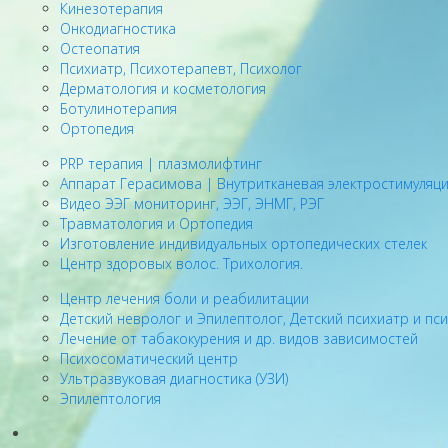
Кинезотерапия
Онкодиагностика
Остеопатия
Психиатр, Психотерапевт, Психолог
Дерматология и косметология
Ботулинотерапия
Ортопедия
PRP терапия | плазмолифтинг
Аппарат Герасимова | Внутритканевая электростимуляц
Видео ЭЭГ мониторинг, ЭЭГ, ЭНМГ, РЭГ
Травматология и Ортопедия
Изготовление индивидуальных ортопедических стелек
Центр здоровых волос. Трихология.
Центр лечения боли и реабилитации
Детский невролог и Эпилептолог, Детский психиатр и пс
Лечение от табакокурения и др. видов зависимостей
Психосоматический центр
Ультразвуковая диагностика (УЗИ)
Эпилептология