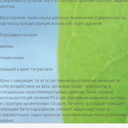
специального устройства, к которому подключен баллон с жидким
азотом.
Криотерапия также нашла широкое применение в дерматологии,
где метод криодеструкция используется для удаления:
бородавок на коже
миомы
гемангиомы
прыщей и даже татуировок
Крио-стимуляция, то есть системная криотерапия, включает в
себя воздействие на весь организм низких температур в
специальных низкотемпературных камерах. Такая терапия
используется для лечения РА и для укрепления иммунной системы
и структуры кровеносных сосудов. Лечение простудой повышает
секрецию бета-эндорфинов, снижает мышечный тонус и,
следовательно, также приносит положительный психологический
эффект.