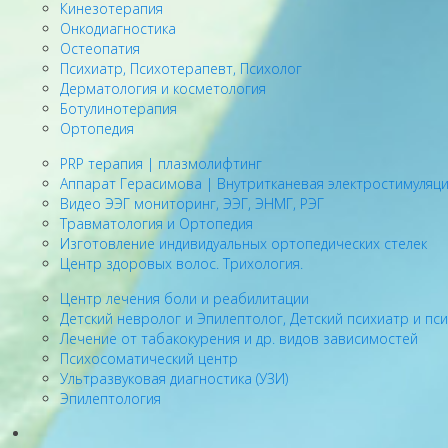
Кинезотерапия
Онкодиагностика
Остеопатия
Психиатр, Психотерапевт, Психолог
Дерматология и косметология
Ботулинотерапия
Ортопедия
PRP терапия | плазмолифтинг
Аппарат Герасимова | Внутритканевая электростимуляц
Видео ЭЭГ мониторинг, ЭЭГ, ЭНМГ, РЭГ
Травматология и Ортопедия
Изготовление индивидуальных ортопедических стелек
Центр здоровых волос. Трихология.
Центр лечения боли и реабилитации
Детский невролог и Эпилептолог, Детский психиатр и пс
Лечение от табакокурения и др. видов зависимостей
Психосоматический центр
Ультразвуковая диагностика (УЗИ)
Эпилептология