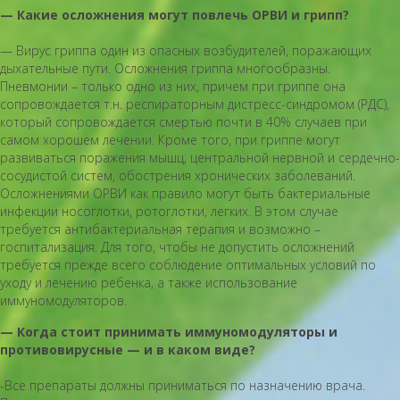
— Какие осложнения могут повлечь ОРВИ и грипп?
— Вирус гриппа один из опасных возбудителей, поражающих
дыхательные пути. Осложнения гриппа многообразны.
Пневмонии – только одно из них, причем при гриппе она
сопровождается т.н. респираторным дистресс-синдромом (РДС),
который сопровождается смертью почти в 40% случаев при
самом хорошем лечении. Кроме того, при гриппе могут
развиваться поражения мышц, центральной нервной и сердечно-
сосудистой систем, обострения хронических заболеваний.
Осложнениями ОРВИ как правило могут быть бактериальные
инфекции носоглотки, ротоглотки, легких. В этом случае
требуется антибактериальная терапия и возможно –
госпитализация. Для того, чтобы не допустить осложнений
требуется прежде всего соблюдение оптимальных условий по
уходу и лечению ребенка, а также использование
иммуномодуляторов.
— Когда стоит принимать иммуномодуляторы и
противовирусные — и в каком виде?
-Все препараты должны приниматься по назначению врача.