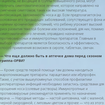
Пациенты, не входящие в группы повышенного риска, могут
получать симптоматическое лечение, которое направлено на
смягчение симптомов, таких как высокая температура,
интоксикация, заложенность носа и др. Если предполагается (на
основании его предыдущих заболеваний, сопутствующего фона и
наличии хронических состояний), что ребенку угрожает высокий
риск развития тяжелой болезни или осложнений, для них, помимо
симптоматического лечения, оправдано назначение
противовирусных и иммунотропных препаратов. Главным в
выборе препаратов является безопасность и эффективность,
способ применения возможен в сиропе, таблетках, свечах.
— Что еще должно быть в аптечке дома перед сезоном
гриппа-ОРВИ?
— Кроме средств первой помощи там должны находиться
жаропонижающие препараты: парацетамол или ибупрофен.
Также, с учетом вышеупомянутых способов профилактики
респираторных инфекций необходимо запастись средствами для
орошения носа (солевые растворы). Иммунотропные и
противовирусные рекомендуется применять по назначению
врача. — Народные методы — настой шиповника, чай с малиной,
черной смородиной, с липовым цветом и прочее — что из этого