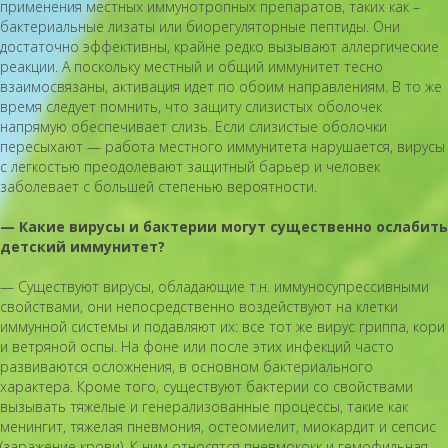
применения местных иммунотропных препаратов, таких как –
бактериальные лизаты или биорегуляторные пептиды. Они
достаточно эффективны, крайне редко вызывают аллергические
реакции. А поскольку местный и общий иммунитет тесно
взаимосвязаны, активация идет по обоим направлениям. В то же
время следует помнить, что защиту слизистых оболочек
напрямую обеспечивает слизь. Если слизистые оболочки
пересыхают — работа местного иммунитета нарушается, вирусы
с легкостью преодолевают защитный барьер и человек
заболевает с большей степенью вероятности.
— Какие вирусы и бактерии могут существенно ослабить
детский иммунитет?
— Существуют вирусы, обладающие т.н. иммуносупрессивными
свойствами, они непосредственно воздействуют на клетки
иммунной системы и подавляют их: все тот же вирус гриппа, кори
и ветряной оспы. На фоне или после этих инфекций часто
развиваются осложнения, в основном бактериального
характера. Кроме того, существуют бактерии со свойствами
вызывать тяжелые и генерализованные процессы, такие как
менингит, тяжелая пневмония, остеомиелит, миокардит и сепсис
(заражение крови). К ним относятся пневмококк и гемофильная