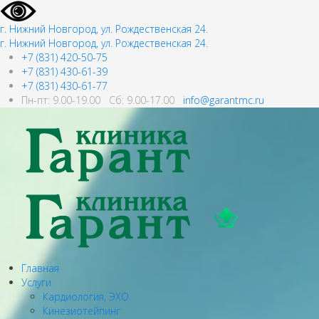
г. Нижний Новгород, ул. Рождественская 24.
г. Нижний Новгород, ул. Рождественская 24.
+7 (831) 420-50-75
+7 (831) 430-61-39
+7 (831) 430-61-77
Пн-пт: 9.00-19.00 Сб: 9.00-17.00
info@garantmc.ru
Главная
Услуги
Кардиология, ЭХО
Кинезиотейпинг