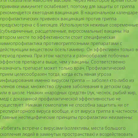
эти показатели наиболее высокие. Через некоторое время после
прививки иммунитет ослабевает, поэтому для защиты от гриппа
рекомендуется ежегодная вакцинация. В национальном календаре
профилактических прививок вакцинация против гриппа
предусмотрена с 6 месяцев. Используются неживые современные
(субъединичные, расщепленные, виросомальные) вакцины. На
втором месте по эффективности стоит специфическая
химиопрофилактика противогриппозными препаратами с
действующим веществом осельтамивир. Он эффективен только в
период приема. При этом частота и разнообразие побочных
эффектов препарата выше, чем у вакцины. Соответственно
назначать препарат может только врач. Профилактический
прием целесообразен тогда, когда есть явная угроза
инфицирования именно вирусом гриппа — заболел кто-либо из
членов семьи, множество случаев заболевания в детском саду
или в школе. Никаких «народных средств» (лук, чеснок, рыбий жир,
мед) с доказанной профилактической эффективностью не
существует. Никакая гомеопатия не способна защитить ни от
респираторного вируса вообще, и от вируса гриппа в частности.
Главные неспецифические принципы профилактики неизменны:
-Избегать встречи с вирусами (коллективы, места большого
скопления людей в замкнутых пространствах) и воздействовать