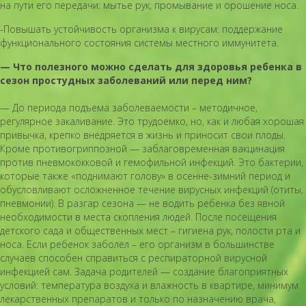
на пути его передачи: мытье рук, промывание и орошение носа.
-Повышать устойчивость организма к вирусам: поддержание
функционального состояния системы местного иммунитета.
— Что полезного можно сделать для здоровья ребенка в
сезон простудных заболеваний или перед ним?
— До периода подъема заболеваемости – методичное,
регулярное закаливание. Это трудоемко, но, как и любая хорошая
привычка, крепко внедряется в жизнь и приносит свои плоды.
Кроме противогриппозной — заблаговременная вакцинация
против пневмококковой и гемофильной инфекций. Это бактерии,
которые также «поднимают голову» в осенне-зимний период и
обусловливают осложненное течение вирусных инфекций (отиты,
пневмонии). В разгар сезона — не водить ребенка без явной
необходимости в места скопления людей. После посещения
детского сада и общественных мест – гигиена рук, полости рта и
носа. Если ребенок заболел – его организм в большинстве
случаев способен справиться с респираторной вирусной
инфекцией сам. Задача родителей — создание благоприятных
условий: температура воздуха и влажность в квартире, минимум
лекарственных препаратов и только по назначению врача,