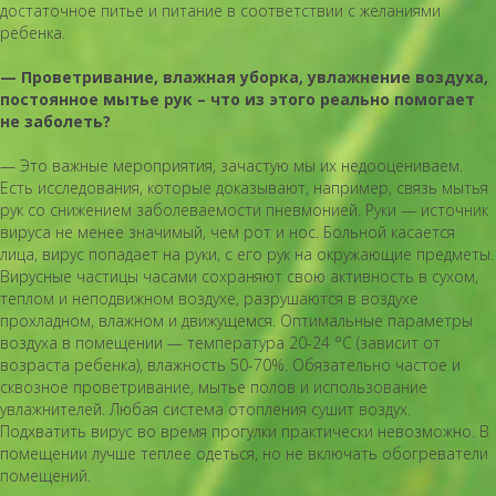
достаточное питье и питание в соответствии с желаниями
ребенка.
— Проветривание, влажная уборка, увлажнение воздуха,
постоянное мытье рук – что из этого реально помогает
не заболеть?
— Это важные мероприятия, зачастую мы их недооцениваем.
Есть исследования, которые доказывают, например, связь мытья
рук со снижением заболеваемости пневмонией. Руки — источник
вируса не менее значимый, чем рот и нос. Больной касается
лица, вирус попадает на руки, с его рук на окружающие предметы.
Вирусные частицы часами сохраняют свою активность в сухом,
теплом и неподвижном воздухе, разрушаются в воздухе
прохладном, влажном и движущемся. Оптимальные параметры
воздуха в помещении — температура 20-24 °С (зависит от
возраста ребенка), влажность 50-70%. Обязательно частое и
сквозное проветривание, мытье полов и использование
увлажнителей. Любая система отопления сушит воздух.
Подхватить вирус во время прогулки практически невозможно. В
помещении лучше теплее одеться, но не включать обогреватели
помещений.