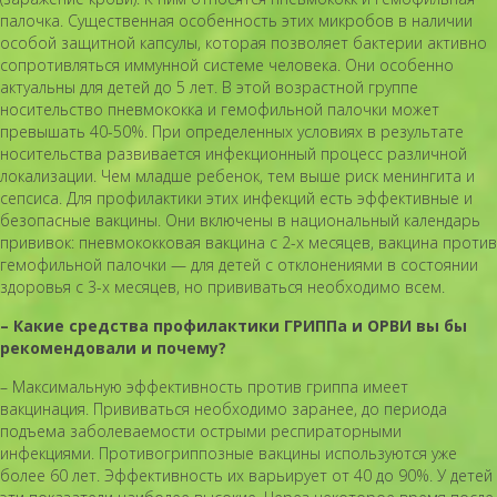
палочка. Существенная особенность этих микробов в наличии
особой защитной капсулы, которая позволяет бактерии активно
сопротивляться иммунной системе человека. Они особенно
актуальны для детей до 5 лет. В этой возрастной группе
носительство пневмококка и гемофильной палочки может
превышать 40-50%. При определенных условиях в результате
носительства развивается инфекционный процесс различной
локализации. Чем младше ребенок, тем выше риск менингита и
сепсиса. Для профилактики этих инфекций есть эффективные и
безопасные вакцины. Они включены в национальный календарь
прививок: пневмококковая вакцина с 2-х месяцев, вакцина против
гемофильной палочки — для детей с отклонениями в состоянии
здоровья с 3-х месяцев, но прививаться необходимо всем.
– Какие средства профилактики ГРИППа и ОРВИ вы бы
рекомендовали и почему?
– Максимальную эффективность против гриппа имеет
вакцинация. Прививаться необходимо заранее, до периода
подъема заболеваемости острыми респираторными
инфекциями. Противогриппозные вакцины используются уже
более 60 лет. Эффективность их варьирует от 40 до 90%. У детей