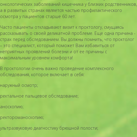
онкологических заболеваний кишечника у близких родственников,
а в развитых странах является частью профилактического
осмотра у пациентов старше 60 лет.
Часто пациенты откладывают визит к проктологу, смущаясь
рассказывать о своей деликатной проблеме. Еще одна причина -
страх перед обследованием. Вы должны помнить, что проктолог
– это специалист, который поможет Вам избавиться от
неприятных проявлений болезни и от ее причины с
максимальным уровнем комфорта!
В проктологии очень важно проведение комплексного
обследования, которое включает в себя:
наружный осмотр;
ректальное пальцевое обследование;
аноскопию;
ректороманоскопию;
ультразвуковую диагностику брюшной полости;