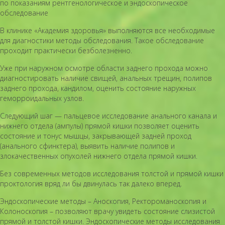
по показаниям рентгенологическое и эндоскопическое
обследование
В клинике «Академия здоровья» выполняются все необходимые
для диагностики методы обследования. Такое обследование
проходит практически безболезненно.
Уже при наружном осмотре области заднего прохода можно
диагностировать наличие свищей, анальных трещин, полипов
заднего прохода, кандилом, оценить состояние наружных
геморроидальных узлов.
Следующий шаг — пальцевое исследование анального канала и
нижнего отдела (ампулы) прямой кишки позволяет оценить
состояние и тонус мышцы, закрывающей задней проход
(анального сфинктера), выявить наличие полипов и
злокачественных опухолей нижнего отдела прямой кишки.
Без современных методов исследования толстой и прямой кишки
проктология вряд ли бы двинулась так далеко вперед.
Эндоскопические методы – Аноскопия, Ректороманоскопия и
Колоноскопия – позволяют врачу увидеть состояние слизистой
прямой и толстой кишки. Эндоскопические методы исследования