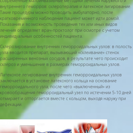
современные малоинвазивные методики лечения наружного и
внутреннего геморроя: склеротерапия и латексное лигирование.
Такие процедуры можно проводить амбулаторно, после
кратковременного наблюдения пациент может идти домой.
Показания и возможность проведения тех или иных видов
лечения определяет врач-проктолог при осмотре с учетом
индивидуальных особенностей пациента.
Склерозирование внутренних геморроидальных узлов: в полость
узла вводится препарат, вызывающий «склеивание» стенок
расширенных венозных сосудов, в результате чего происходит
склероз и уменьшение в размерах геморроидальных узлов.
Латексное легирование внутренних геморроидальных узлов
заключается в установке латексного кольца на основание
геморроидального узла, после чего «выключенный» из
кровообращения геморроидальный узел по истечении 5-10 дней
отмирает и отторгается вместе с кольцом, выходя наружу при
дефекации.