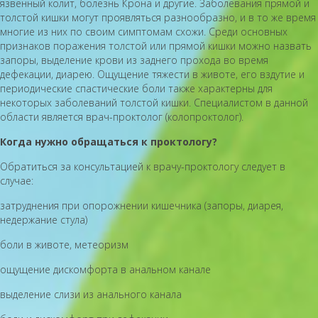
язвенный колит, болезнь Крона и другие. Заболевания прямой и
толстой кишки могут проявляться разнообразно, и в то же время
многие из них по своим симптомам схожи. Среди основных
признаков поражения толстой или прямой кишки можно назвать
запоры, выделение крови из заднего прохода во время
дефекации, диарею. Ощущение тяжести в животе, его вздутие и
периодические спастические боли также характерны для
некоторых заболеваний толстой кишки. Специалистом в данной
области является врач-проктолог (колопроктолог).
Когда нужно обращаться к проктологу?
Обратиться за консультацией к врачу-проктологу следует в
случае:
затруднения при опорожнении кишечника (запоры, диарея,
недержание стула)
боли в животе, метеоризм
ощущение дискомфорта в анальном канале
выделение слизи из анального канала