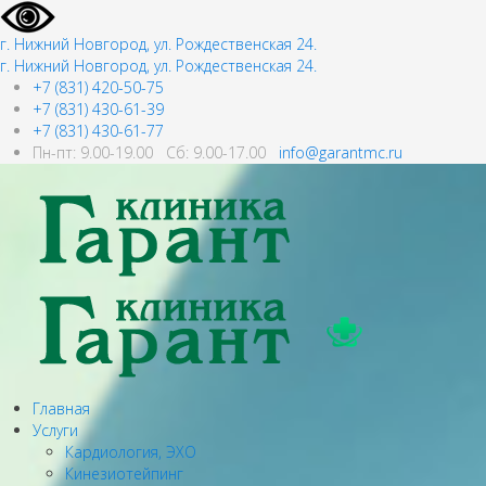
г. Нижний Новгород, ул. Рождественская 24.
г. Нижний Новгород, ул. Рождественская 24.
+7 (831) 420-50-75
+7 (831) 430-61-39
+7 (831) 430-61-77
Пн-пт: 9.00-19.00 Сб: 9.00-17.00
info@garantmc.ru
Главная
Услуги
Кардиология, ЭХО
Кинезиотейпинг