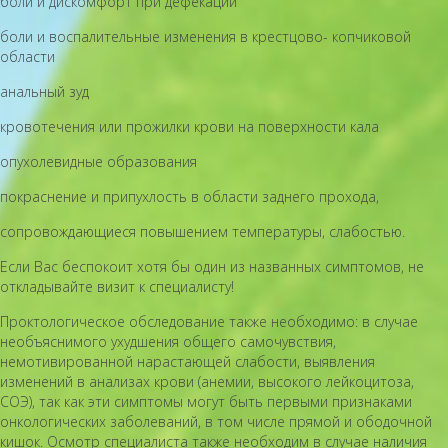
боли и дискомфорт при дефекации
боли и воспалительные изменения в крестцово- копчиковой
области
анальный зуд
кровотечения или прожилки крови на поверхности кала
опухолевидные образования
покраснение и припухлость в области заднего прохода,
сопровождающиеся повышением температуры, слабостью.
Если Вас беспокоит хотя бы один из названных симптомов, не
откладывайте визит к специалисту!
Проктологическое обследование также необходимо: в случае
необъяснимого ухудшения общего самочувствия,
немотивированной нарастающей слабости, выявления
изменений в анализах крови (анемии, высокого лейкоцитоза,
СОЭ), так как эти симптомы могут быть первыми признаками
онкологических заболеваний, в том числе прямой и ободочной
кишок. Осмотр специалиста также необходим в случае наличия