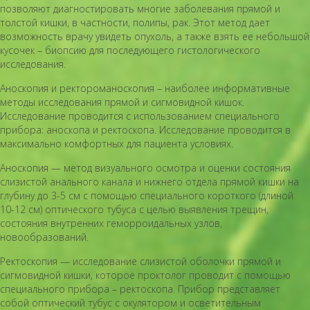
позволяют диагностировать многие заболевания прямой и
толстой кишки, в частности, полипы, рак. Этот метод дает
возможность врачу увидеть опухоль, а также взять ее небольшой
кусочек – биопсию для последующего гистологического
исследования.
Аноскопия и ректороманоскопия – наиболее информативные
методы исследования прямой и сигмовидной кишок.
Исследование проводится с использованием специального
прибора: аноскопа и ректоскопа. Исследование проводится в
максимально комфортных для пациента условиях.
Аноскопия — метод визуального осмотра и оценки состояния
слизистой анального канала и нижнего отдела прямой кишки на
глубину до 3-5 см с помощью специального короткого (длиной
10-12 см) оптического тубуса с целью выявления трещин,
состояния внутренних геморроидальных узлов,
новообразований.
Ректоскопия — исследование слизистой оболочки прямой и
сигмовидной кишки, которое проктолог проводит с помощью
специального прибора – ректоскопа. Прибор представляет
собой оптический тубус с окулятором и осветительным