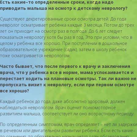
Есть какие–то определенные сроки, когда надо
приводить малыша на осмотр к детскому неврологу?
Существуют декретированные сроки осмотра детей. До года
невролог осматривает ребенка каждые 3 месяца. Потом до трех
лет он приходит на осмотр раз в полгода. До 6 лет следует
показаться неврологу хотя бы раз в год. Это при условии, что в
целом у ребенка все хорошо. При поступлении в дошкольное
образовательное учреждение (садик), затем в школу ребенок
тоже осматривается неврологом.
Часто бывает, что после первого к врачу и заключения
врача, что у ребенка все в норме, мама успокаивается и
перестает ходить на плановые осмотры. Так ли важно не
пропускать визит к неврологу, если при первом осмотре
все хорошо?
Каждый ребенок до года, даже абсолютно здоровый, должен
наблюдаться неврологом. Врач оценит психомоторное
развитием малыша, соответствует ли оно возрастному периоду.
По определенным симптомам, врач определяет – нет ли задержки
в речевом или двигательном развитии ребенка. Если есть какие–
то сомнения, то обязательно назначается план обследования,