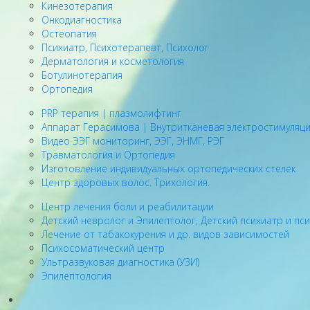
Кинезотерапия
Онкодиагностика
Остеопатия
Психиатр, Психотерапевт, Психолог
Дерматология и косметология
Ботулинотерапия
Ортопедия
PRP терапия | плазмолифтинг
Аппарат Герасимова | Внутритканевая электростимуляц
Видео ЭЭГ мониторинг, ЭЭГ, ЭНМГ, РЭГ
Травматология и Ортопедия
Изготовление индивидуальных ортопедических стелек
Центр здоровых волос. Трихология.
Центр лечения боли и реабилитации
Детский невролог и Эпилептолог, Детский психиатр и пс
Лечение от табакокурения и др. видов зависимостей
Психосоматический центр
Ультразвуковая диагностика (УЗИ)
Эпилептология