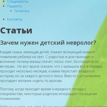
Специалисты
Пациенту
Почитать
Контакты
Статьи
Зачем нужен детский невролог?
Каждая семья, имеющая детей, помнит волнующий момент
появления ребенка на свет. С радостью в дом приходит и
волнение: почему малыш плачет, плохо спит, беспокоится по
вечерам… Но вот врачи сказали, что с малышом всё в порядке,
проходит несколько месяцев, и мама перестаёт впадать в
истерику из–за каждого детского писка. Вместе с успокоением
пропадает желание ходить по врачам.
Поэтому, когда приходит время очередного похода к
специалистам, некоторые родители игнорируют посещение
поликлиники.
Ребёнок растёт, ест, спит. Зачем лишний раз толпиться в очереди