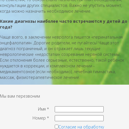
консультации других специалистов. Важно не упустить момент,
когда можно назначить необходимое лечение.
Какие диагнозы наиболее часто встречаются у детей до
года?
Чаще всего, в заключении невролога пишется «перинатальная
энцефалопатия». Дорогие родители, не пугайтесь! Чаще этот
диагноз пограничный, и он отражает лишь текущие
неврологические «недостатки» созревания нервной системы.
Если отклонения более серьезные, естественно, такой ребенок
нуждается в коррекции, и комплексном лечении -
медикаментозное (если необходимо), лечебная гимнастика,
массаж, физиотерапевтическое лечение.
Мы вам перезвоним
Имя
*
Номер
*
Согласие на обработку