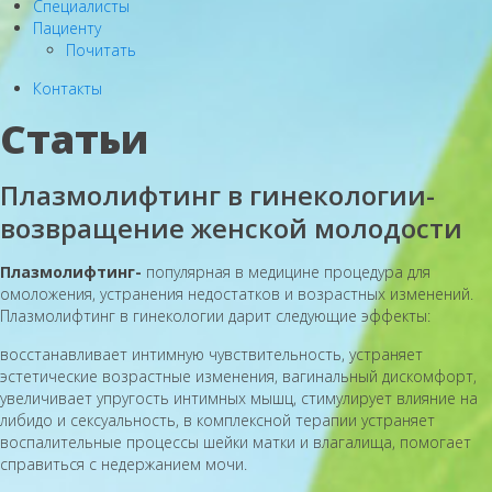
Специалисты
Пациенту
Почитать
Контакты
Статьи
Плазмолифтинг в гинекологии-
возвращение женской молодости
Плазмолифтинг-
популярная в медицине процедура для
омоложения, устранения недостатков и возрастных изменений.
Плазмолифтинг в гинекологии дарит следующие эффекты:
восстанавливает интимную чувствительность, устраняет
эстетические возрастные изменения, вагинальный дискомфорт,
увеличивает упругость интимных мышц, стимулирует влияние на
либидо и сексуальность, в комплексной терапии устраняет
воспалительные процессы шейки матки и влагалища, помогает
справиться с недержанием мочи.