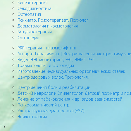
Кинезотерапия
Онкодиагностика
Остеопатия
Психиатр, Психотерапевт, Психолог
Дерматология и косметология
Ботулинотерапия
Ортопедия
PRP терапия | плазмолифтинг
Аппарат Герасимова | Внутритканевая электростимуляц
Видео ЭЭГ мониторинг, ЭЭГ, ЭНМГ, РЭГ
Травматология и Ортопедия
Изготовление индивидуальных ортопедических стелек
Центр здоровых волос. Трихология.
Центр лечения боли и реабилитации
Детский невролог и Эпилептолог, Детский психиатр и пс
Лечение от табакокурения и др. видов зависимостей
Психосоматический центр
Ультразвуковая диагностика (УЗИ)
Эпилептология