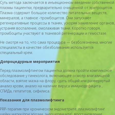
Суть метода заключается в инъекционном введении собственной
плазмы пациентки, предварительно очищенной от эритроцитов.
Плазма содержит большое количество питательных веществ,
минералов, а главное -тромбоцитов. Они запускают
регенеративные процессы в тканях, ускоряя заживление органов,
устраняя воспаление, омолаживая ткани. Коротко говоря,
тромбоциты участвуют в тканевой регенерации и гемостазе.
Не смотря на то, что сама процедура — безболезненна, многие
специалисты в качестве обезболивания используется
специальный крем.
Допроцедурные мероприятия
Перед плазмолифтингом пациентка должна пройти комплексное
обследование у гинеколога, включающее осмотр влагалищной
области, взятие мазка на флору, сдать общий или развернутый
анализ крови, анализ на наличие вируса иммунодефицита ,
СПИДа, гепатитов, сифилиса.
Показания для плазмолифтинга
PRP-терапия при хроническом эндометрите, плазмолифтинг
шейки матки (при эрозии, эндоцервиците), восстановление