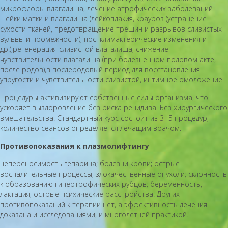
микрофлоры влагалища, лечение атрофических заболеваний
шейки матки и влагалища (лейкоплакия, крауроз (устранение
сухости тканей, предотвращение трещин и разрывов слизистых
вульвы и промежности), постклимактерические изменения и
др.),регенерация слизистой влагалища, снижение
чувствительности влагалища (при болезненном половом акте,
после родов),в послеродовый период для восстановления
упругости и чувствительности слизистой, интимное омоложение.
Процедуры активизируют собственные силы организма, что
ускоряет выздоровление без риска рецидива. Без хирургического
вмешательства. Стандартный курс состоит из 3- 5 процедур,
количество сеансов определяется лечащим врачом.
Противопоказания к плазмолифтингу
непереносимость гепарина; болезни крови; острые
воспалительные процессы; злокачественные опухоли; склонность
к образованию гипертрофических рубцов; беременность,
лактация; острые психические расстройства. Других
противопоказаний к терапии нет, а эффективность лечения
доказана и исследованиями, и многолетней практикой.