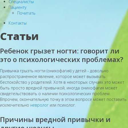
Специалисты
Пациенту
Почитать
Контакты
Статьи
Ребенок грызет ногти: говорит ли
это о психологических проблемах?
Привычка грызть ногти (онихофагия) у детей - довольно
распространенное явление, которое может вызывать
беспокойство у родителей. Хотя в некоторых случаях это может
быть просто вредной привычкой, иногда онихофагия может
свидетельствовать о наличии психологических проблем.
Впрочем, окончательную точку в этом вопросе может поставить
исключительно
невролог
или психолог.
Причины вредной привычки и
другие нюансы