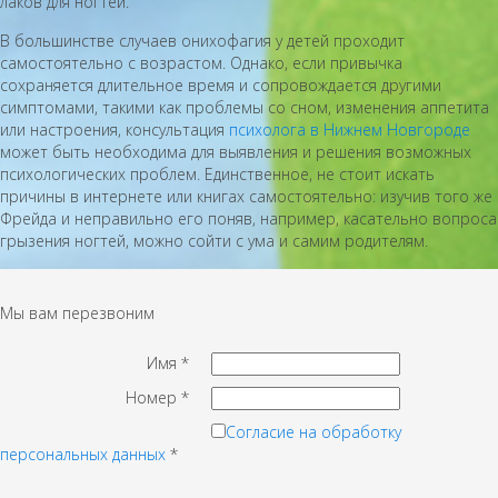
лаков для ногтей.
В большинстве случаев онихофагия у детей проходит
самостоятельно с возрастом. Однако, если привычка
сохраняется длительное время и сопровождается другими
симптомами, такими как проблемы со сном, изменения аппетита
или настроения, консультация
психолога в Нижнем Новгороде
может быть необходима для выявления и решения возможных
психологических проблем. Единственное, не стоит искать
причины в интернете или книгах самостоятельно: изучив того же
Фрейда и неправильно его поняв, например, касательно вопроса
грызения ногтей, можно сойти с ума и самим родителям.
Мы вам перезвоним
Имя
*
Номер
*
Согласие на обработку
персональных данных
*