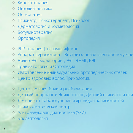
Кинезотерапия
Онкодиагностика
Остеопатия
Психиатр, Психотерапевт, Психолог
Дерматология и косметология
Ботулинотерапия
Ортопедия
PRP терапия | плазмолифтинг
Аппарат Герасимова | Внутритканевая электростимуляц
Видео ЭЭГ мониторинг, ЭЭГ, ЭНМГ, РЭГ
Травматология и Ортопедия
Изготовление индивидуальных ортопедических стелек
Центр здоровых волос. Трихология.
Центр лечения боли и реабилитации
Детский невролог и Эпилептолог, Детский психиатр и пс
Лечение от табакокурения и др. видов зависимостей
Психосоматический центр
Ультразвуковая диагностика (УЗИ)
Эпилептология