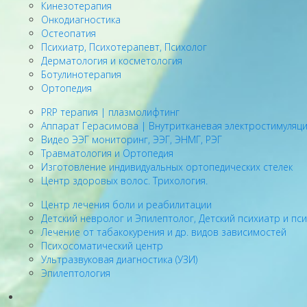
Кинезотерапия
Онкодиагностика
Остеопатия
Психиатр, Психотерапевт, Психолог
Дерматология и косметология
Ботулинотерапия
Ортопедия
PRP терапия | плазмолифтинг
Аппарат Герасимова | Внутритканевая электростимуляц
Видео ЭЭГ мониторинг, ЭЭГ, ЭНМГ, РЭГ
Травматология и Ортопедия
Изготовление индивидуальных ортопедических стелек
Центр здоровых волос. Трихология.
Центр лечения боли и реабилитации
Детский невролог и Эпилептолог, Детский психиатр и пс
Лечение от табакокурения и др. видов зависимостей
Психосоматический центр
Ультразвуковая диагностика (УЗИ)
Эпилептология