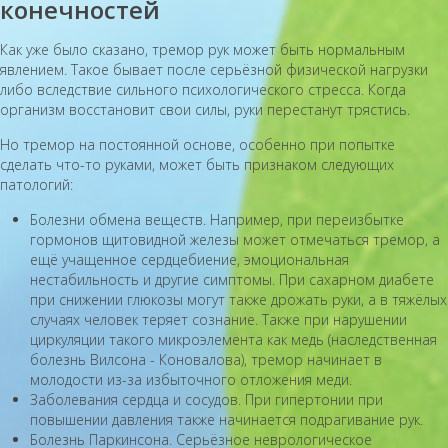
конечностей
Как уже было сказано, тремор рук может быть нормальным
явлением. Такое бывает после серьёзной физической нагрузки
либо вследствие сильного психологического стресса. Когда
организм восстановит свои силы, руки перестанут трястись.
Но тремор на постоянной основе, особенно при попытке
сделать что-то руками, может быть признаком следующих
патологий:
Болезни обмена веществ. Например, при переизбытке
гормонов щитовидной железы может отмечаться тремор, а
ещё учащенное сердцебиение, эмоциональная
нестабильность и другие симптомы. При сахарном диабете
при снижении глюкозы могут также дрожать руки, а в тяжёлых
случаях человек теряет сознание. Также при нарушении
циркуляции такого микроэлемента как медь (наследственная
болезнь Вилсона - Коновалова), тремор начинает в
молодости из-за избыточного отложения меди.
Заболевания сердца и сосудов. При гипертонии при
повышении давления также начинается подрагивание рук.
Болезнь Паркинсона. Серьёзное неврологическое