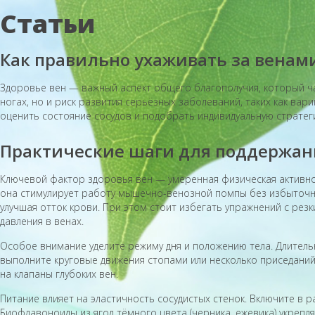
Статьи
Как правильно ухаживать за венами
Здоровье вен — важный аспект общего благополучия, который ч
ногах, но и риск развития серьёзных заболеваний, таких как ва
оценить состояние сосудов и подобрать индивидуальную стратег
Практические шаги для поддержан
Ключевой фактор здоровья вен — умеренная физическая активно
она стимулирует работу мышечно-венозной помпы без избыточно
улучшая отток крови. При этом стоит избегать упражнений с рез
давления в венах.
Особое внимание уделите режиму дня и положению тела. Длитель
выполните круговые движения стопами или несколько приседаний.
на клапаны глубоких вен.
Питание влияет на эластичность сосудистых стенок. Включите в р
Биофлавоноиды из ягод тёмного цвета (черника, ежевика) укрепл