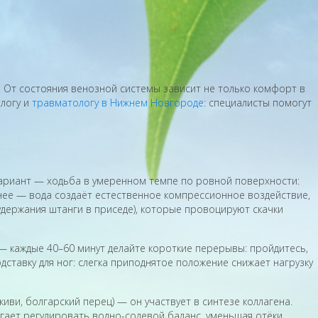
 От состояния венозной системы зависит не только комфорт в
ологу и
травматологу в Нижнем Новгороде
: специалисты помогут
вариант — ходьба в умеренном темпе по ровной поверхности:
нее — вода создаёт естественное компрессионное воздействие,
удержания штанги в приседе), которые провоцируют скачки
— каждые 40–60 минут делайте короткие перерывы: пройдитесь,
ставку для ног: слегка приподнятое положение снижает нагрузку
иви, болгарский перец) — он участвует в синтезе коллагена.
огает регулировать водно-солевой баланс, уменьшая отёки.