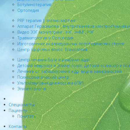
Ботулинотерапия
Ортопедия
PRP терапия | плазмолифтинг
Аппарат Герасимова | Внутритканевая электростимуляц
Видео ЭЭГ мониторинг, ЭЭГ, ЭНМГ, РЭГ
Травматология и Ортопедия
Изготовление индивидуальных ортопедических стелек
Центр здоровых волос. Трихология.
Центр лечения боли и реабилитации
Детский невролог и Эпилептолог, Детский психиатр и пс
Лечение от табакокурения и др. видов зависимостей
Психосоматический центр
Ультразвуковая диагностика (УЗИ)
Эпилептология
Специалисты
Пациенту
Почитать
Контакты