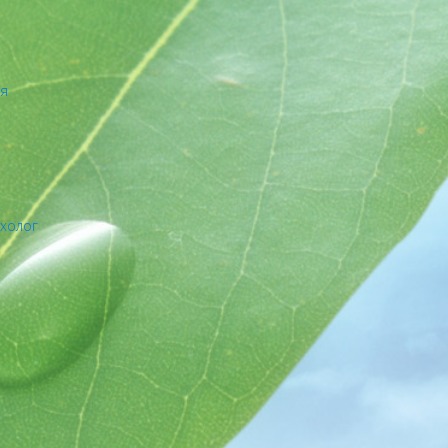
ия
ихолог