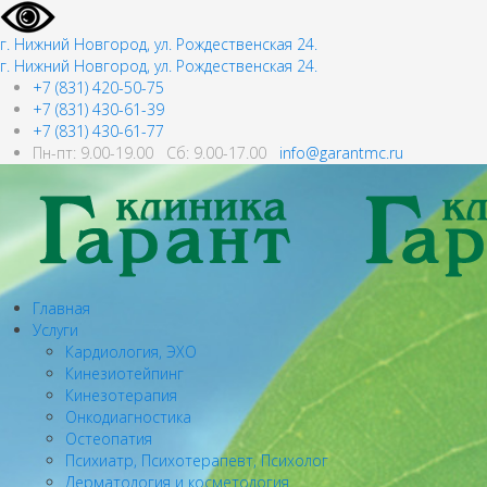
г. Нижний Новгород, ул. Рождественская 24.
г. Нижний Новгород, ул. Рождественская 24.
+7 (831) 420-50-75
+7 (831) 430-61-39
+7 (831) 430-61-77
Пн-пт: 9.00-19.00 Сб: 9.00-17.00
info@garantmc.ru
Главная
Услуги
Кардиология, ЭХО
Кинезиотейпинг
Кинезотерапия
Онкодиагностика
Остеопатия
Психиатр, Психотерапевт, Психолог
Дерматология и косметология