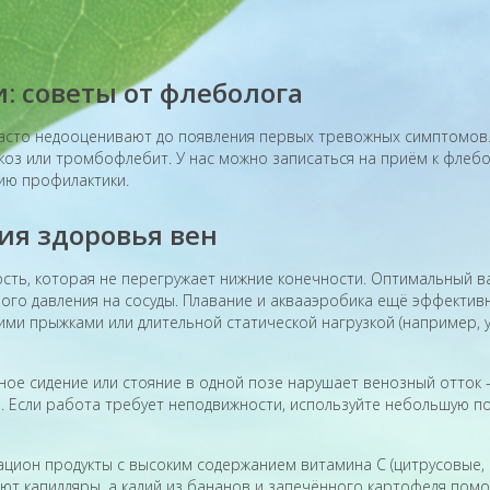
: советы от флеболога
асто недооценивают до появления первых тревожных симптомов.
рикоз или тромбофлебит. У нас можно записаться на приём к флеб
ию профилактики.
ия здоровья вен
сть, которая не перегружает нижние конечности. Оптимальный 
го давления на сосуды. Плавание и аквааэробика ещё эффектив
кими прыжками или длительной статической нагрузкой (например, 
ное сидение или стояние в одной позе нарушает венозный отток 
 Если работа требует неподвижности, используйте небольшую под
ацион продукты с высоким содержанием витамина C (цитрусовые, к
яют капилляры, а калий из бананов и запечённого картофеля пом