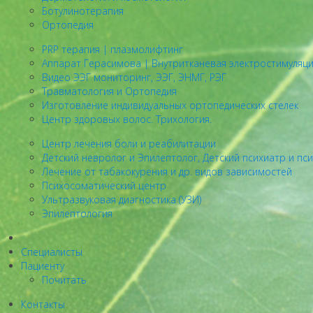
Ботулинотерапия
Ортопедия
PRP терапия | плазмолифтинг
Аппарат Герасимова | Внутритканевая электростимуляц
Видео ЭЭГ мониторинг, ЭЭГ, ЭНМГ, РЭГ
Травматология и Ортопедия
Изготовление индивидуальных ортопедических стелек
Центр здоровых волос. Трихология.
Центр лечения боли и реабилитации
Детский невролог и Эпилептолог, Детский психиатр и пс
Лечение от табакокурения и др. видов зависимостей
Психосоматический центр
Ультразвуковая диагностика (УЗИ)
Эпилептология
Специалисты
Пациенту
Почитать
Контакты