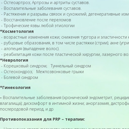
- Остеоартроз; Артрозы и артриты суставов.
- Воспалительные заболевания суставов.
- Растяжения и разрывы связок и сухожилий, дегенеративные изм
- Восстановление после переломов
- Трофические язвы любой этиологии
*Косметология
- возрастные изменения кожи; снижения тургора и эластичности ко
- рубцовые образования, в том числе растяжки (стрии); акне (угри
- алопеция (выпадение волос).
- реабилитация кожи после пластической хирургии, лазерного во
*Неврология
- Корешковый синдром; Туннельный синдром
- Остеохондроз; Межпозвонковые грыжи
- Болевой синдром
*Гинекология
-
Воспалительные заболевания (хронический эндометрит, рецидив
влагалища); дискомфорт в интимной жизни; аноргазмия, дистрофич
послеродовой период, и др
Противопоказания для PRP – терапии: