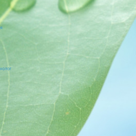
ия
ихолог