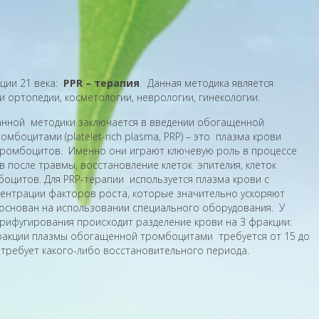
ции 21 века:
PPR – терапия
. Данная методика является
ортопедии, косметологии, неврологии, гинекологии.
анной методики заключается в введении обогащенной
боцитами (platelet-rich plasma, PRP) – это плазма крови
- тромбоцитов. Именно они играют ключевую роль в процессе
после травмы, восстановление клеток эпителия, клеток
оцитов. Для PRP-терапии используется плазма крови с
центрации факторов роста, которые значительно ускоряют
основан на использовании специального оборудования. У
рифугирования происходит разделение крови на 3 фракции:
 фракции плазмы обогащенной тромбоцитами требуется от 15 до
 требует какого-либо восстановительного периода.