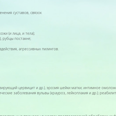
енения суставов, связок
жи (и лица, и тела);
), рубцы постакне;
здействия, агрессивных пилингов.
ирующий цервицит и др.), эрозия шейки матки; интимное омоложе
еские заболевания вульвы (крауроз, лейкоплакия и др.); реабили