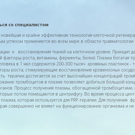
ься со специалистом
 новейшая и крайне эффективная технология клеточной регенера
 успехом применяется во всем мире в области травматологии и 
ции и восстановления тканей на клеточном уровне. Принцип д
факторы роста, витамины, ферменты, белки). Плазма богатая тром
еловека в 1 мкл содержится 200-300 тысяч кровяных пластинок 
оры роста, стимулирующие восстановление кровеносных сосудов 
ть терапии достигается за счет высочайших концентраций тромб
ержание тромбоцитов в плазме позволяет добиться большой кон
ганов. Процесс получения плазмы, обогащенной тромбоцитами, 
оторые потом помещаются в центрифугу. Во время процесса цент
 плазма, которая используется для PRP-терапии. Для получения
орая совершенно не влияет на функционирование организма и не