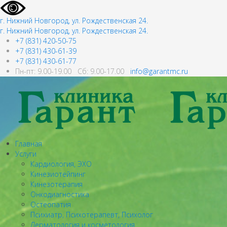
г. Нижний Новгород, ул. Рождественская 24.
г. Нижний Новгород, ул. Рождественская 24.
+7 (831) 420-50-75
+7 (831) 430-61-39
+7 (831) 430-61-77
Пн-пт: 9.00-19.00 Сб: 9.00-17.00
info@garantmc.ru
Главная
Услуги
Кардиология, ЭХО
Кинезиотейпинг
Кинезотерапия
Онкодиагностика
Остеопатия
Психиатр, Психотерапевт, Психолог
Дерматология и косметология