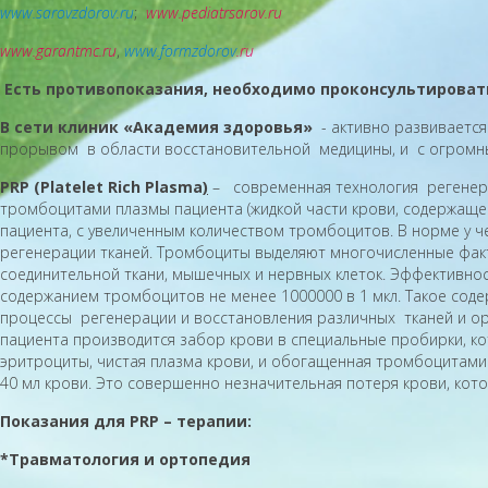
www.sarovzdorov.ru
;
www
.
pediatrsarov
.
ru
www
.
garantmc
.
ru
,
www.formzdorov
.
ru
Есть противопоказания, необходимо проконсультироват
В сети клиник «Академия здоровья»
- активно развивается
прорывом в области восстановительной медицины, и с огромным
PRP (Platelet Rich Plasma
)
– современная технология регенера
тромбоцитами плазмы пациента (жидкой части крови, содержащей 
пациента, с увеличенным количеством тромбоцитов. В норме у ч
регенерации тканей. Тромбоциты выделяют многочисленные факт
соединительной ткани, мышечных и нервных клеток. Эффективнос
содержанием тромбоцитов не менее 1000000 в 1 мкл. Такое сод
процессы регенерации и восстановления различных тканей и ор
пациента производится забор крови в специальные пробирки, к
эритроциты, чистая плазма крови, и обогащенная тромбоцитами
40 мл крови. Это совершенно незначительная потеря крови, кот
Показания для PRP – терапии:
*Травматология и ортопедия