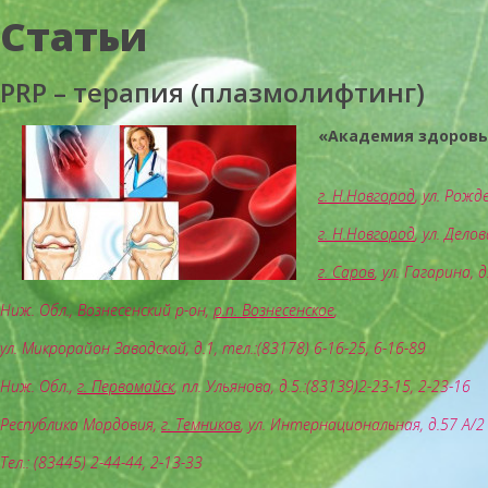
Статьи
PRP – терапия (плазмолифтинг)
«Академия здоровь
г. Н.Новгород
, ул. Рожд
г. Н.Новгород
, ул. Дело
г. Саров
, ул. Гагарина, 
Ниж. Обл., Вознесенский р-он,
р.п. Вознесенское
,
ул. Микрорайон Заводской, д.1, тел.:(83178) 6-16-25, 6-16-89
Ниж. Обл.,
г. Первомайск
, пл. Ульянова, д.5.:(83139)2-23-15, 2-23-16
Республика Мордовия,
г. Темников
, ул. Интернациональная, д.57 А/2
Тел.: (83445) 2-44-44, 2-13-33