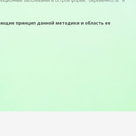
нфекционные заболевания в острой форме; беременность и
ающие принцип данной методики и область ее