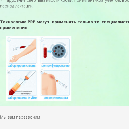
- Нарушение свертываемости крови; прием антикоагулянтов; в
период лактации;
Технологию PRP могут применять только те специалист
применения.
Мы вам перезвоним