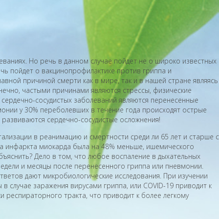
еваниях. Но речь в данном случае пойдет не о широко известных
Речь пойдет о вакцинопрофилактике против гриппа и
лавной причиной смерти как в мире, так и в нашей стране являясь
нечно, частыми причинами являются стрессы, физические
и сердечно-сосудистых заболеваний являются перенесенные
вмонии у 30% переболевших в течение года происходят острые
е развиваются сердечно-сосудистые осложнения!
ализации в реанимацию и смертности среди ли 65 лет и старше с
та инфаркта миокарда была на 48% меньше, ишемического
бъяснить? Дело в том, что любое воспаление в дыхательных
 недели и месяцы после перенесенного гриппа или пневмонии.
тветов дают микробиологические исследования. При изучении
в случае заражения вирусами гриппа, или COVID-19 приводит к
и респираторного тракта, что приводит к более легкому