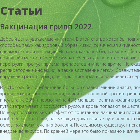
Статьи
Вакцинация грипп 2022.
Добрый день, уважаемые читатели. В этой статье хотел бы подн
способах, таких как здоровый образ жизни, физическая активнос
пневмококковой инфекции. Но какая, казалось бы, тут может быть
причиной смерти в 45-50% случаях. Ученых давно интересовали 
перегрузки, пропуск приема препаратов и многие другие. Но ок
респираторные инфекции, а также воспаление легких. Сравнител
нарушения ритма сердца, инфаркт миокарда или развивается сер
В 2010 году был опубликован большой сравнительный анализ, по
хроническими заболеваниями, привитых вакциной против гриппа
инсульта на 33%, пневмонии на 43% меньше, госпитализации в р
путях затрагивает и сосудистое русло, в кровь попадают веществ
Почему положительный эффект от сочетанной вакцинации против
сообщества бактерий, населяющих дыхательные пути человека бы
более тяжелому течению болезни. По-видимому, существует негат
внедрению вирусов. По крайней мере это было показано и для ви