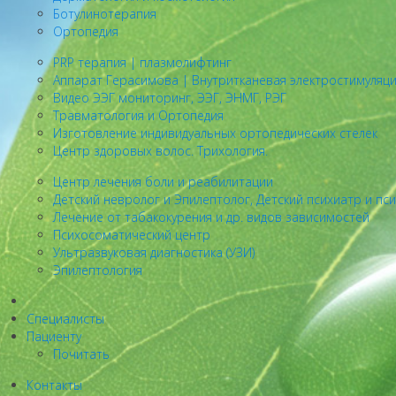
Ботулинотерапия
Ортопедия
PRP терапия | плазмолифтинг
Аппарат Герасимова | Внутритканевая электростимуляц
Видео ЭЭГ мониторинг, ЭЭГ, ЭНМГ, РЭГ
Травматология и Ортопедия
Изготовление индивидуальных ортопедических стелек
Центр здоровых волос. Трихология.
Центр лечения боли и реабилитации
Детский невролог и Эпилептолог, Детский психиатр и пс
Лечение от табакокурения и др. видов зависимостей
Психосоматический центр
Ультразвуковая диагностика (УЗИ)
Эпилептология
Специалисты
Пациенту
Почитать
Контакты