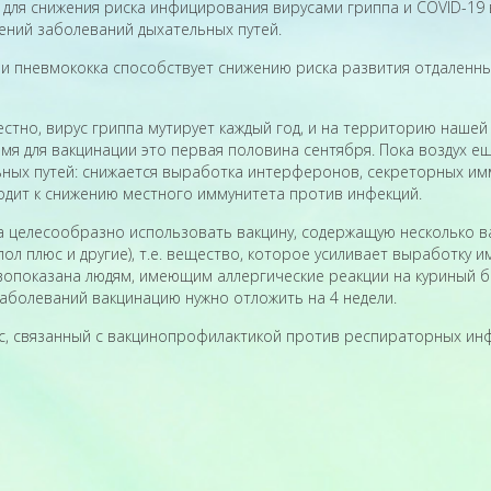
о для снижения риска инфицирования вирусами гриппа и COVID-1
ений заболеваний дыхательных путей.
 и пневмококка способствует снижению риска развития отдаленны
естно, вирус гриппа мутирует каждый год, и на территорию нашей
 для вакцинации это первая половина сентября. Пока воздух еще
ьных путей: снижается выработка интерферонов, секреторных им
одит к снижению местного иммунитета против инфекций.
а целесообразно использовать вакцину, содержащую несколько в
 плюс и другие), т.е. вещество, которое усиливает выработку и
показана людям, имеющим аллергические реакции на куриный бело
аболеваний вакцинацию нужно отложить на 4 недели.
, связанный с вакцинопрофилактикой против респираторных инфе