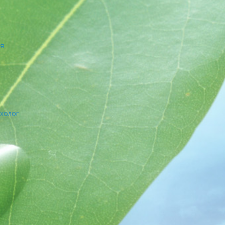
ия
ихолог