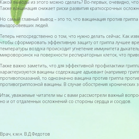
Какой выводы из этого можно сделать? Во-первых, очевидно, чт
Также вакцинация снижает риски развития краткосрочных осложн
Но самый главный вывод – это то, что вакцинация против гриппа
выздоровевших людей.
Теперь непосредственно о том, что нужно делать сейчас. Как изв
чтобы сформировать эффективную защиту от гриппа лучшее время
температуры воздуха происходит угнетение иммунитета дыхател
микроворсинок на поверхности респираторных клеток, что прив
Также важно заметить, что для эффективной профилактики грипп
характеризуются вакцины содержащие адъювант (например гриппол
противопоказаний, то однозначно вакцина против гриппа противо
противогриппозной вакцины. В случае обострения хронических з
Итак, уважаемые читатели мы с вами рассмотрели важный вопрос
но и от отдаленных осложнений со стороны сердца и сосудов.
Врач, к.м.н. В.Д.Федотов