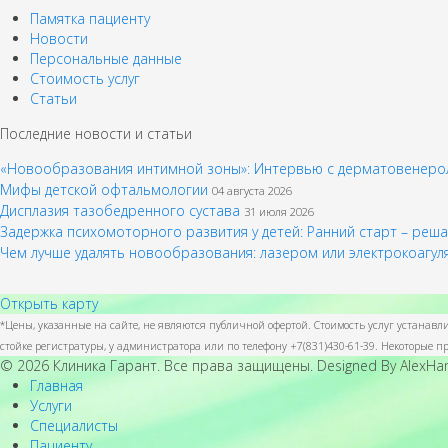
Памятка пациенту
Новости
Персональные данные
Стоимость услуг
Статьи
Последние новости и статьи
«Новообразования интимной зоны»: Интервью с дерматовенерол
Мифы детской офтальмологии
04 августа 2026
Дисплазия тазобедренного сустава
31 июля 2026
Задержка психомоторного развития у детей: Ранний старт – ре
Чем лучше удалять новообразования: лазером или электрокоагу
Открыть карту
*Цены, указанные на сайте, не являются публичной офертой. Стоимость услуг устанав
стойке регистратуры, у администратора или по телефону +7(831)430-61-39. Некоторые
© 2026 Клиника Гарант. Все права защищены. Designed By AlexH
Главная
Услуги
Специалисты
Пациенту