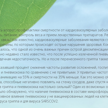
ять вопрос профилактики смертности от кардиоваскулярных забол
ть, питание, контроль веса и прием лекарственных препаратов. 
 связь? Как известно, кардиоваскулярные заболевания являются г
причины, по которым происходят острые нарушения здоровья. Ко
азалось, что одной из очень важных причин острой декомпенсаци
ьно недавно стало известно, что после успешно излеченной пне
дечная недостаточность. Но и после перенесенного гриппа такж
казавший процент снижения частоты развития осложнений, госпит
 и пневмококка по сравнению с не привитыми. У привитых часто
еанимацию на 55% и смертности на 35% меньше. Как это можно о
а, способные негативно повлиять на стенку сосудов, даже спустя
 гриппа и пневмококка настолько сильный? Один из возможных о
ло обнаружено, что наличие пневмококка в составе микрофлоры 
ивное влияние пневмококка у не вакцинированных людей на клетк
руса гриппа и для вируса SARSCOV2.