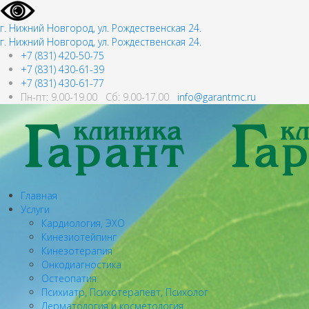
г. Нижний Новгород, ул. Рождественская 24.
г. Нижний Новгород, ул. Рождественская 24.
+7 (831) 420-50-75
+7 (831) 430-61-39
+7 (831) 430-61-77
Пн-пт: 9.00-19.00 Сб: 9.00-17.00
info@garantmc.ru
Главная
Услуги
Кардиология, ЭХО
Кинезиотейпинг
Кинезотерапия
Онкодиагностика
Остеопатия
Психиатр, Психотерапевт, Психолог
Дерматология и косметология