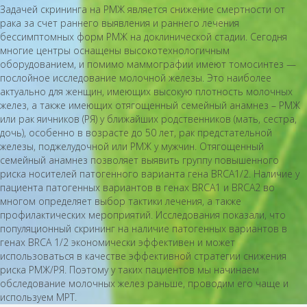
Задачей скрининга на РМЖ является снижение смертности от
рака за счет раннего выявления и раннего лечения
бессимптомных форм РМЖ на доклинической стадии. Сегодня
многие центры оснащены высокотехнологичным
оборудованием, и помимо маммографии имеют томосинтез —
послойное исследование молочной железы. Это наиболее
актуально для женщин, имеющих высокую плотность молочных
желез, а также имеющих отягощенный семейный анамнез – РМЖ
или рак яичников (РЯ) у ближайших родственников (мать, сестра,
дочь), особенно в возрасте до 50 лет, рак предстательной
железы, поджелудочной или РМЖ у мужчин. Отягощенный
семейный анамнез позволяет выявить группу повышенного
риска носителей патогенного варианта гена BRCA1/2. Наличие у
пациента патогенных вариантов в генах BRCA1 и BRCA2 во
многом определяет выбор тактики лечения, а также
профилактических мероприятий. Исследования показали, что
популяционный скрининг на наличие патогенных вариантов в
генах BRCA 1/2 экономически эффективен и может
использоваться в качестве эффективной стратегии снижения
риска РМЖ/РЯ. Поэтому у таких пациентов мы начинаем
обследование молочных желез раньше, проводим его чаще и
используем МРТ.