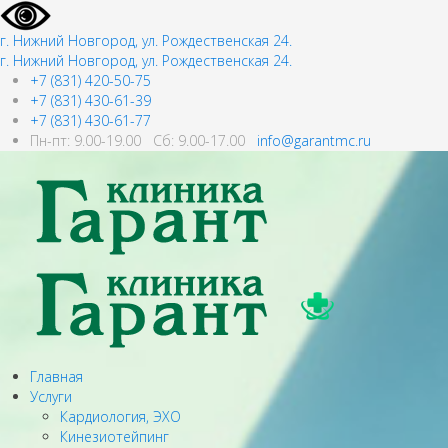
г. Нижний Новгород, ул. Рождественская 24.
г. Нижний Новгород, ул. Рождественская 24.
+7 (831) 420-50-75
+7 (831) 430-61-39
+7 (831) 430-61-77
Пн-пт: 9.00-19.00 Сб: 9.00-17.00
info@garantmc.ru
Главная
Услуги
Кардиология, ЭХО
Кинезиотейпинг