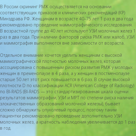
В России скрининг РМЖ осуществляется на основании
соответствующих приказов и клинических рекомендаций (КР)
Минздрава РФ. Женщинам в возрасте 40–75 лет 1 раз в два года
рекомендовано проведение маммографического исследования.
В возрастной группе до 40 лет используют УЗИ молочных желез 1
раз в два года. При наличии факторов риска РМЖ или жалоб, УЗИ
и маммография выполняются вне зависимости от возраста.
Отдельное внимание хочется уделить женщинам с высокой
маммографической плотностью молочных желез, которая
ассоциирована с повышенным риском развития РМЖ у молодых
женщин в пременопаузе в 4 раза, а у женщин в постменопаузе
старше 50 лет этот риск повышается в 6 раз. В случае высокой
плотности D по классификации ACR (American College of Radiology)
по BI-RADS (BI-RADS — это стандартизированная шкала оценки
результатов маммографии, УЗИ и МРТ по степени риска наличия
злокачественных образований молочной железы), бывает
сложно обнаружить опухолевый процесс, поэтому таким
пациентки рекомендовано проведение дополнительно УЗИ
молочных желез, а кратность наблюдения увеличивается до 1 раз
в год.