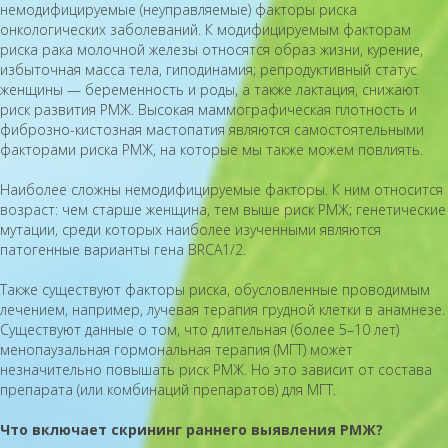
немодифицируемые (неуправляемые) факторы риска
онкологических заболеваний. К модифицируемым факторам
риска рака молочной железы относятся образ жизни, курение,
избыточная масса тела, гиподинамия; репродуктивный статус
женщины — беременность и роды, а также лактация, снижают
риск развития РМЖ. Высокая маммографическая плотность и
фиброзно-кистозная мастопатия являются самостоятельными
факторами риска РМЖ, на которые мы также можем повлиять.
Наиболее сложны немодифицируемые факторы. К ним относится
возраст: чем старше женщина, тем выше риск РМЖ; генетические
мутации, среди которых наиболее изученными являются
патогенные варианты гена BRCA1/2.
Также существуют факторы риска, обусловленные проводимым
лечением, например, лучевая терапия грудной клетки в анамнезе.
Существуют данные о том, что длительная (более 5–10 лет)
менопаузальная гормональная терапия (МГТ) может
незначительно повышать риск РМЖ. Но это зависит от состава
препарата (или комбинаций препаратов) для МГТ.
Что включает скрининг раннего выявления РМЖ?