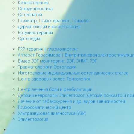
Кинезотерапия
Онкодиагностика
Остеопатия
Психиатр, Психотерапевт, Психолог
Дерматология и косметология
Ботулинотерапия
Ортопедия
PRP терапия | плазмолифтинг
Аппарат Герасимова | Внутритканевая электростимуляц
Видео ЭЭГ мониторинг, ЭЭГ, ЭНМГ, РЭГ
Травматология и Ортопедия
Изготовление индивидуальных ортопедических стелек
Центр здоровых волос. Трихология.
Центр лечения боли и реабилитации
Детский невролог и Эпилептолог, Детский психиатр и пс
Лечение от табакокурения и др. видов зависимостей
Психосоматический центр
Ультразвуковая диагностика (УЗИ)
Эпилептология