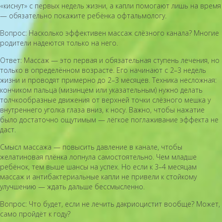
«киснут» с первых недель жизни, а капли помогают лишь на время
— обязательно покажите ребёнка офтальмологу.
Вопрос: Насколько эффективен массаж слёзного канала? Многие
родители надеются только на него.
Ответ: Массаж — это первая и обязательная ступень лечения, но
только в определённом возрасте. Его начинают с 2–3 недель
жизни и проводят примерно до 2–3 месяцев. Техника несложная:
кончиком пальца (мизинцем или указательным) нужно делать
толчкообразные движения от верхней точки слёзного мешка у
внутреннего уголка глаза вниз, к носу. Важно, чтобы нажатие
было достаточно ощутимым — лёгкое поглаживание эффекта не
даст.
Смысл массажа — повысить давление в канале, чтобы
желатиновая плёнка лопнула самостоятельно. Чем младше
ребёнок, тем выше шансы на успех. Но если к 3–4 месяцам
массаж и антибактериальные капли не привели к стойкому
улучшению — ждать дальше бессмысленно.
Вопрос: Что будет, если не лечить дакриоцистит вообще? Может,
само пройдёт к году?