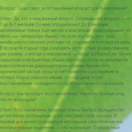
Вопрос: Существует ли оптимальный возраст для бужирования?
Ответ: Да, это очень важный вопрос. Оптимальный возраст — от
3 до 6–7 месяцев. Почему это критично? До 6 месяцев
желатиновая плёнка ещё мягкая и эластичная. Зонд разрывает её
легко, как папиросную бумагу. Но если упустить этот срок,
мембрана постепенно уплотняется, становится похожей на хрящ.
В возрасте старше года разрушить её простым зондированием
уже сложно, а иногда и невозможно — тогда требуется уже более
серьёзная операция под общим наркозом, которая называется
эндоскопическая дакриоцисториностомия. Кроме того,
хронический застой слезы может привести к растяжению и
потере тонуса слёзного мешка — тогда даже после
восстановления проходимости проблема может сохраниться.
Вопрос: Как проходит восстановление? Нужен ли особый уход
после процедуры?
Ответ: Восстановление проходит очень быстро. Большинство
детей после пробуждения сразу чувствуют себя хорошо. В
первые дни может сохраняться небольшое слезотечение или
незначительные выделения — это нормально. Стандартные