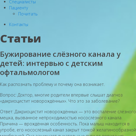
Специалисты
Пациенту
Почитать
Контакты
Статьи
Бужирование слёзного канала у
детей: интервью с детским
офтальмологом
Как распознать проблему и почему она возникает.
Вопрос: Доктор, многие родители впервые слышат диагноз
«дакриоцистит новорождённых». Что это за заболевание?
Ответ: Дакриоцистит новорождённых — это воспаление слёзного
мешка, вызванное непроходимостью носослёзного канала.
Причина — врождённая особенность. Пока малыш находится в
утробе, его носослёзный канал закрыт тонкой желатинообразной
мембраной. Она защищает дыхательные пути от попадания