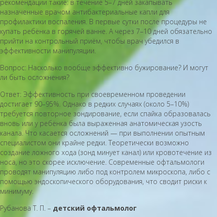
рекомендации такие: в течение 5–7 дней закапывать
назначенные врачом антибактериальные капли для
профилактики воспаления. В первые сутки после процедуры не
купать ребёнка в горячей ванне. А через 7–10 дней обязательно
прийти на контрольный приём, чтобы врач убедился в
эффективности манипуляции.
Вопрос: Насколько вообще эффективно бужирование? И могут
ли быть осложнения?
Ответ: Эффективность при своевременном проведении
достигает 90–95%. Однако в редких случаях (около 5–10%)
требуется повторное зондирование, если спайка образовалась
вновь или у ребёнка была выраженная анатомическая узость
канала. Что касается осложнений — при выполнении опытным
специалистом они крайне редки. Теоретически возможно
создание ложного хода (зонд минует канал) или кровотечение из
носа, но это скорее исключение. Современные офтальмологи
проводят манипуляцию либо под контролем микроскопа, либо с
помощью эндоскопического оборудования, что сводит риски к
минимуму.
Рубанова Т. П. –
детский офтальмолог