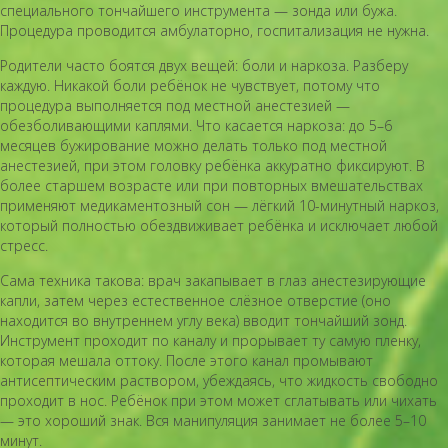
специального тончайшего инструмента — зонда или бужа.
Процедура проводится амбулаторно, госпитализация не нужна.
Родители часто боятся двух вещей: боли и наркоза. Разберу
каждую. Никакой боли ребёнок не чувствует, потому что
процедура выполняется под местной анестезией —
обезболивающими каплями. Что касается наркоза: до 5–6
месяцев бужирование можно делать только под местной
анестезией, при этом головку ребёнка аккуратно фиксируют. В
более старшем возрасте или при повторных вмешательствах
применяют медикаментозный сон — лёгкий 10-минутный наркоз,
который полностью обездвиживает ребёнка и исключает любой
стресс.
Сама техника такова: врач закапывает в глаз анестезирующие
капли, затем через естественное слёзное отверстие (оно
находится во внутреннем углу века) вводит тончайший зонд.
Инструмент проходит по каналу и прорывает ту самую пленку,
которая мешала оттоку. После этого канал промывают
антисептическим раствором, убеждаясь, что жидкость свободно
проходит в нос. Ребёнок при этом может сглатывать или чихать
— это хороший знак. Вся манипуляция занимает не более 5–10
минут.