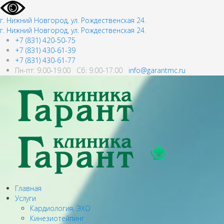
г. Нижний Новгород, ул. Рождественская 24.
г. Нижний Новгород, ул. Рождественская 24.
+7 (831) 420-50-75
+7 (831) 430-61-39
+7 (831) 430-61-77
Пн-пт: 9.00-19.00 Сб: 9.00-17.00
info@garantmc.ru
Главная
Услуги
Кардиология, ЭХО
Кинезиотейпинг