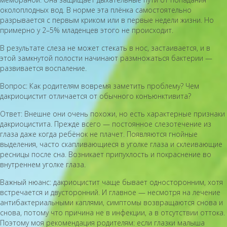
околоплодных вод. В норме эта плёнка самостоятельно
разрывается с первым криком или в первые недели жизни. Но
примерно у 2–5% младенцев этого не происходит.
В результате слеза не может стекать в нос, застаивается, и в
этой замкнутой полости начинают размножаться бактерии —
развивается воспаление.
Вопрос: Как родителям вовремя заметить проблему? Чем
дакриоцистит отличается от обычного конъюнктивита?
Ответ: Внешне они очень похожи, но есть характерные признаки
дакриоцистита. Прежде всего — постоянное слезотечение из
глаза даже когда ребёнок не плачет. Появляются гнойные
выделения, часто скапливающиеся в уголке глаза и склеивающие
ресницы после сна. Возникает припухлость и покраснение во
внутреннем уголке глаза.
Важный нюанс: дакриоцистит чаще бывает односторонним, хотя
встречается и двусторонний. И главное — несмотря на лечение
антибактериальными каплями, симптомы возвращаются снова и
снова, потому что причина не в инфекции, а в отсутствии оттока.
Поэтому моя рекомендация родителям: если глазки малыша