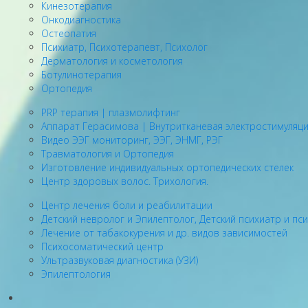
Кинезотерапия
Онкодиагностика
Остеопатия
Психиатр, Психотерапевт, Психолог
Дерматология и косметология
Ботулинотерапия
Ортопедия
PRP терапия | плазмолифтинг
Аппарат Герасимова | Внутритканевая электростимуляц
Видео ЭЭГ мониторинг, ЭЭГ, ЭНМГ, РЭГ
Травматология и Ортопедия
Изготовление индивидуальных ортопедических стелек
Центр здоровых волос. Трихология.
Центр лечения боли и реабилитации
Детский невролог и Эпилептолог, Детский психиатр и пс
Лечение от табакокурения и др. видов зависимостей
Психосоматический центр
Ультразвуковая диагностика (УЗИ)
Эпилептология