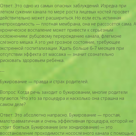
Ответ: Это одно из самых опасных заблуждений. Изредка при
лёгком сужении канала по мере роста лицевых костей просвет
действительно может расшириться. Но если есть истинная
непроходимость — плотная мембрана, она не рассосётся сама. А
хроническое воспаление может привести к серьёзным
осложнениям: рубцовому перерождению канала, флегмоне
слёзного мешка. А это уже грозное состояние, требующее
экстренной госпитализации. Ждать больше 6–7 месяцев при
отсутствии эффекта от массажа — значит сознательно
рисковать здоровьем ребёнка.
---
Бужирование — правда и страх родителей.
Вопрос: Когда речь заходит о бужировании, многие родители
пугаются. Что это за процедура и насколько она страшна на
самом деле?
Ответ: Это абсолютно напрасно. Бужирование — простая,
малотравматичная и очень эффективная процедура, которой не
стоит бояться. Бужирование (или зондирование) — это
восстановление проходимости носослёзного канала с помощью